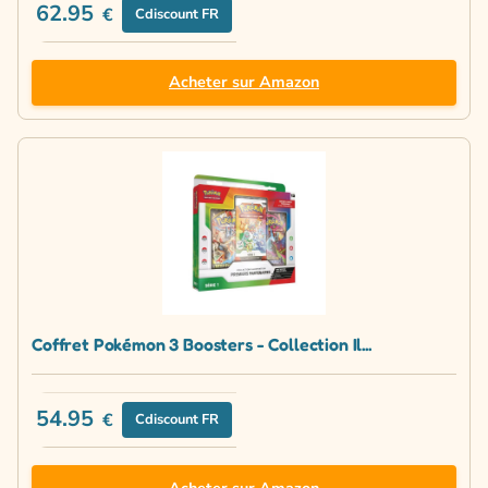
62.95
€
Cdiscount FR
Acheter sur Amazon
Coffret Pokémon 3 Boosters - Collection Il...
54.95
€
Cdiscount FR
Acheter sur Amazon