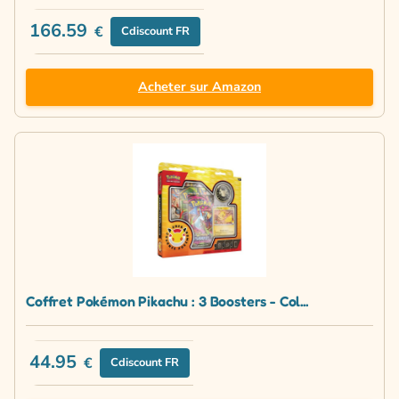
166.59
€
Cdiscount FR
Acheter sur Amazon
Coffret Pokémon Pikachu : 3 Boosters - Col...
44.95
€
Cdiscount FR