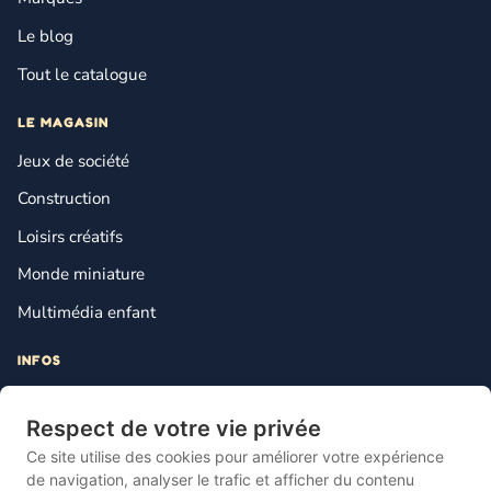
Le blog
Tout le catalogue
LE MAGASIN
Jeux de société
Construction
Loisirs créatifs
Monde miniature
Multimédia enfant
INFOS
Contact
Respect de votre vie privée
Mentions légales
Ce site utilise des cookies pour améliorer votre expérience
Plan du site
de navigation, analyser le trafic et afficher du contenu