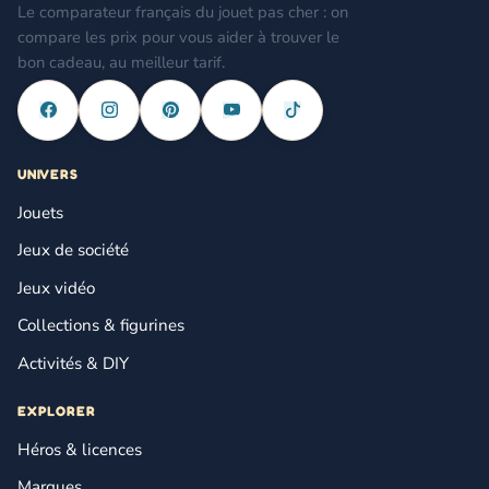
Le comparateur français du jouet pas cher : on
compare les prix pour vous aider à trouver le
bon cadeau, au meilleur tarif.
UNIVERS
Jouets
Jeux de société
Jeux vidéo
Collections & figurines
Activités & DIY
EXPLORER
Héros & licences
Marques