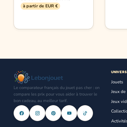
à partir de EUR €
UNIVERS
Jouets
Le comparateur français du jouet pas cher : on
Jeux de 
compare les prix pour vous aider à trouver le
bon cadeau, au meilleur tarif.
Jeux vi
Collecti
Activité