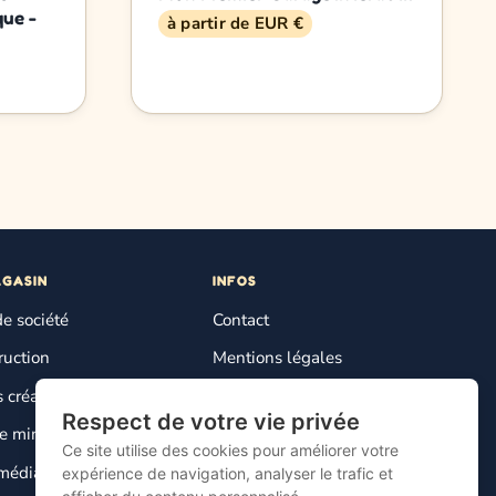
que -
à partir de EUR €
AGASIN
INFOS
de société
Contact
ruction
Mentions légales
s créatifs
Plan du site
Respect de votre vie privée
Gestion des cookies
 miniature
Ce site utilise des cookies pour améliorer votre
média enfant
expérience de navigation, analyser le trafic et