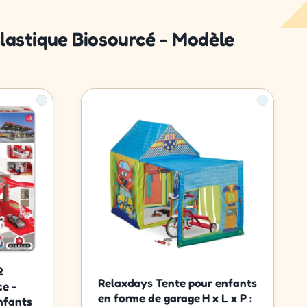
 Plastique Biosourcé - Modèle
2
Relaxdays Tente pour enfants
ce -
en forme de garage H x L x P :
enfants