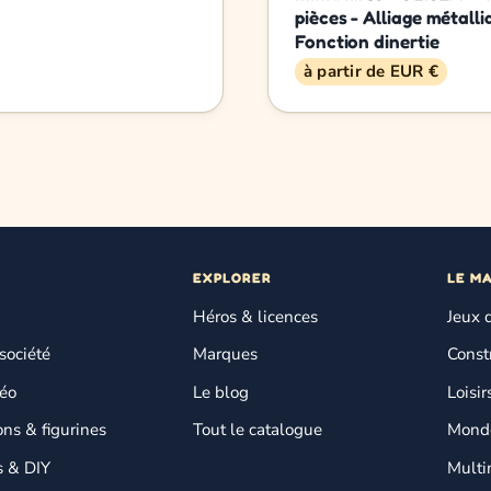
pièces - Alliage métalli
Fonction dinertie
à partir de EUR €
EXPLORER
LE M
Héros & licences
Jeux 
société
Marques
Const
déo
Le blog
Loisir
ons & figurines
Tout le catalogue
Monde
s & DIY
Multi