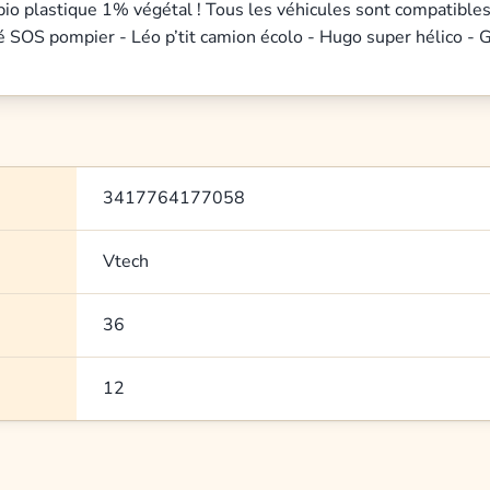
e bio plastique 1% végétal ! Tous les véhicules sont compatibl
é SOS pompier - Léo p’tit camion écolo - Hugo super hélico - 
3417764177058
Vtech
36
12