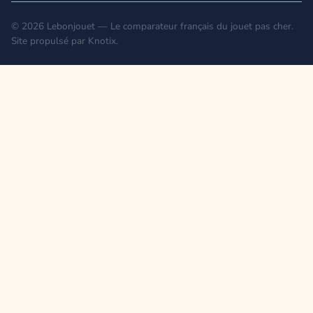
© 2026 Lebonjouet — Le comparateur français du jouet pas cher.
Site propulsé par
Knotix
.