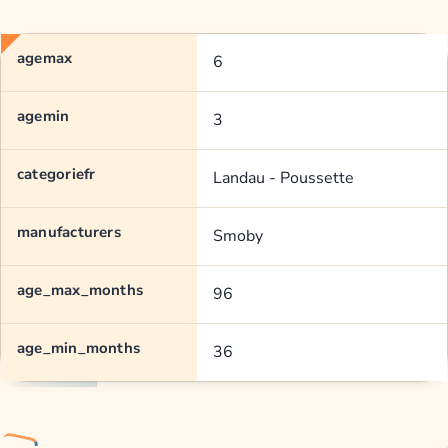
agemax
6
agemin
3
categoriefr
Landau - Poussette
manufacturers
Smoby
age_max_months
96
age_min_months
36