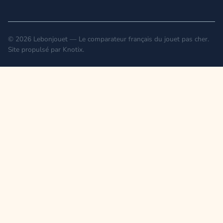
© 2026 Lebonjouet — Le comparateur français du jouet pas cher.
Site propulsé par
Knotix
.