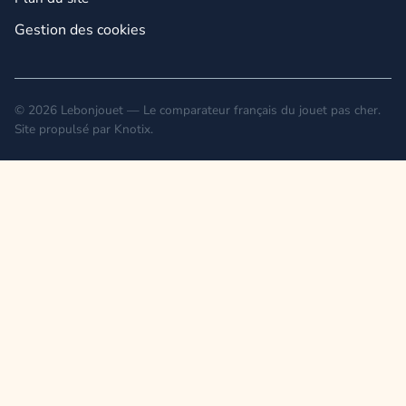
Gestion des cookies
© 2026 Lebonjouet — Le comparateur français du jouet pas cher.
Site propulsé par
Knotix
.