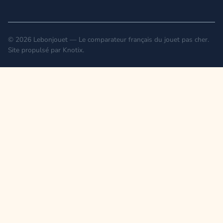
© 2026 Lebonjouet — Le comparateur français du jouet pas cher.
Site propulsé par
Knotix
.