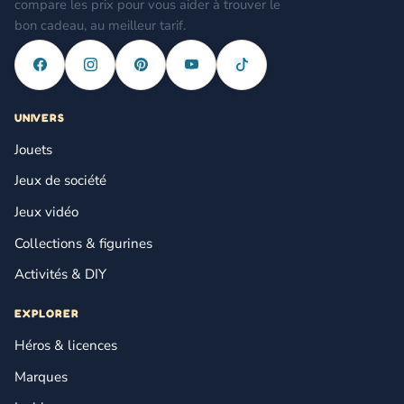
compare les prix pour vous aider à trouver le
bon cadeau, au meilleur tarif.
UNIVERS
Jouets
Jeux de société
Jeux vidéo
Collections & figurines
Activités & DIY
EXPLORER
Héros & licences
Marques