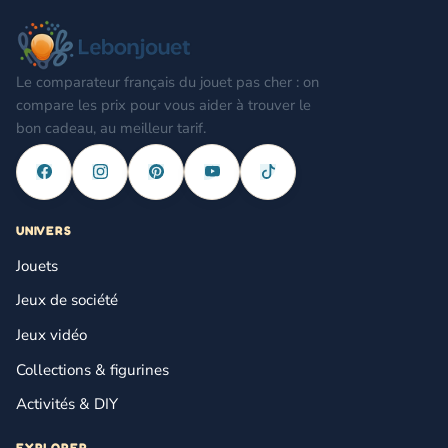
Le comparateur français du jouet pas cher : on
compare les prix pour vous aider à trouver le
bon cadeau, au meilleur tarif.
UNIVERS
Jouets
Jeux de société
Jeux vidéo
Collections & figurines
Activités & DIY
EXPLORER