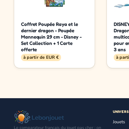
Coffret Poupée Raya et le
DISNEY
dernier dragon - Poupée
Dragon
Mannequin 29 cm - Disney -
multic
Set Collection + 1 Carte
pour en
offerte
3 ans
à partir de EUR €
à part
UNIVERS
Jouets
Le comparateur français du jouet pas cher : on