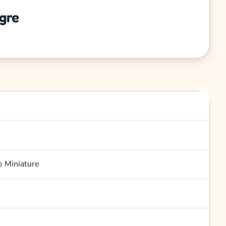
gre
e Miniature