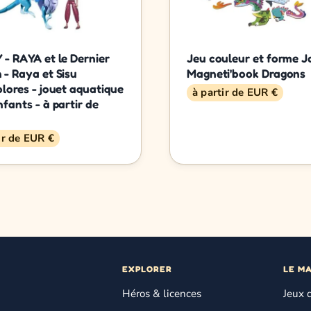
 - RAYA et le Dernier
Jeu couleur et forme 
 - Raya et Sisu
Magneti'book Dragons
olores - jouet aquatique
à partir de EUR €
fants - à partir de
ir de EUR €
EXPLORER
LE M
Héros & licences
Jeux 