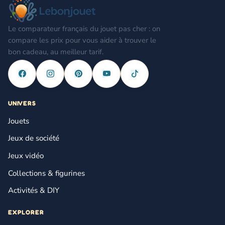
Le comparateur français du jouet pas cher : on
compare les prix pour vous aider à trouver le
bon cadeau, au meilleur tarif.
UNIVERS
Jouets
Jeux de société
Jeux vidéo
Collections & figurines
Activités & DIY
EXPLORER