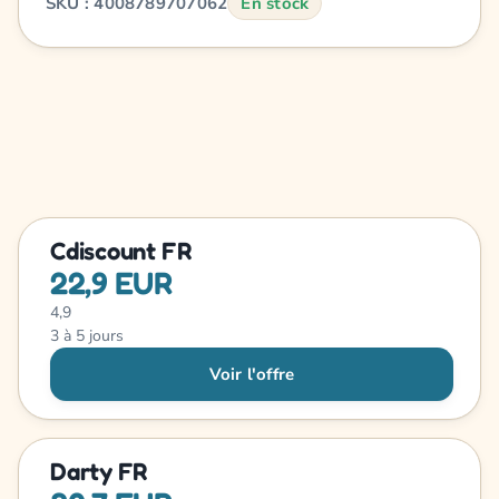
SKU : 4008789707062
En stock
Cdiscount FR
22,9 EUR
4,9
3 à 5 jours
Voir l'offre
Darty FR