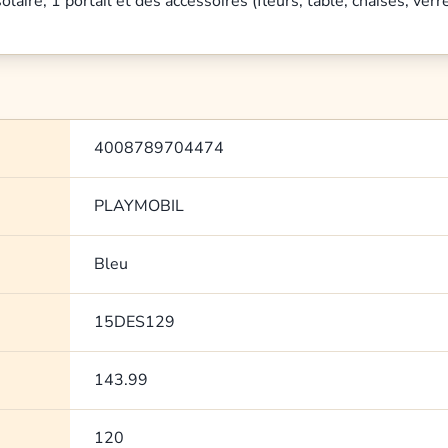
aire, 1 portail et des accessoires (fleurs, table, chaises, verr
4008789704474
PLAYMOBIL
Bleu
15DES129
143.99
120