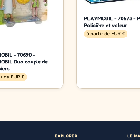
PLAYMOBIL - 70573 - P
Policière et voleur
à partir de EUR €
BIL - 70690 -
OBIL Duo couple de
iers
ir de EUR €
EXPLORER
LE M