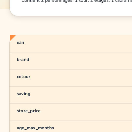
Contient 2 personnages, 1 tour, 2 étages, 1 cadran sol
ean
brand
colour
saving
store_price
age_max_months