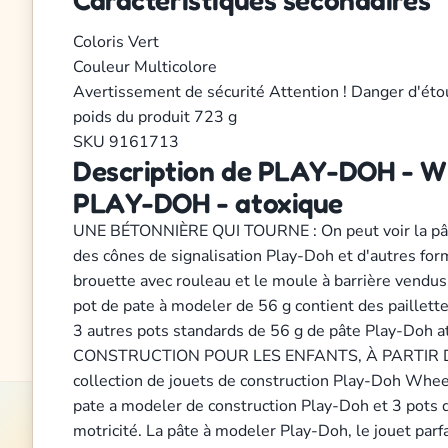
Coloris
Vert
Couleur
Multicolore
Avertissement de sécurité
Attention ! Danger d'éto
poids du produit
723 g
SKU
9161713
Description de PLAY-DOH - Whe
PLAY-DOH - atoxique
UNE BÉTONNIÈRE QUI TOURNE : On peut voir la pâte 
des cônes de signalisation Play-Doh et d'autres f
brouette avec rouleau et le moule à barrière vend
pot de pate à modeler de 56 g contient des paill
3 autres pots standards de 56 g de pâte Play-Doh 
CONSTRUCTION POUR LES ENFANTS, À PARTIR DE 3 ANS
collection de jouets de construction Play-Doh Wheel
pate a modeler de construction Play-Doh et 3 pots d
motricité. La pâte à modeler Play-Doh, le jouet parfai