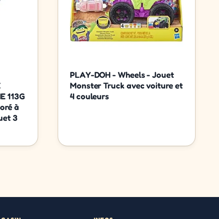
PLAY-DOH - Wheels - Jouet
E
Monster Truck avec voiture et
E 113G
4 couleurs
loré à
uet 3