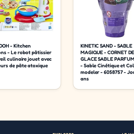
OH - Kitchen
KINETIC SAND - SABLE
ns - Le robot pâtissier
MAGIQUE - CORNET D
eil culinaire jouet avec
GLACE SABLE PARFUM
eurs de pâte atoxique
- Sable Cinétique et Co
modeler - 6058757 - Jo
ans