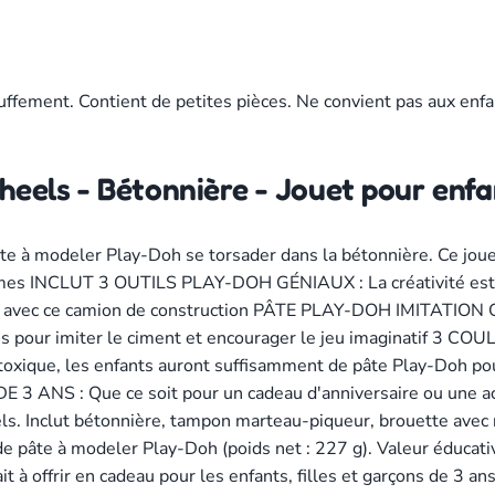
uffement. Contient de petites pièces. Ne convient pas aux enfa
els - Bétonnière - Jouet pour enfa
à modeler Play-Doh se torsader dans la bétonnière. Ce jouet
ormes INCLUT 3 OUTILS PLAY-DOH GÉNIAUX : La créativité est
us avec ce camion de construction PÂTE PLAY-DOH IMITATION C
ettes pour imiter le ciment et encourager le jeu imaginatif
atoxique, les enfants auront suffisamment de pâte Play-Doh 
 : Que ce soit pour un cadeau d'anniversaire ou une activit
s. Inclut bétonnière, tampon marteau-piqueur, brouette avec ro
e pâte à modeler Play-Doh (poids net : 227 g). Valeur éducati
t à offrir en cadeau pour les enfants, filles et garçons de 3 ans