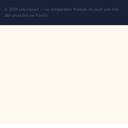
© 2026 Lebonjouet — Le comparateur français du jouet pas cher.
Site propulsé par
Knotix
.