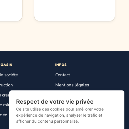
AGASIN
INFOS
de société
Contact
ruction
Mentions légales
s créatifs
Plan du site
Respect de votre vie privée
Gestion des cookies
 miniature
Ce site utilise des cookies pour améliorer votre
média enfant
expérience de navigation, analyser le trafic et
afficher du contenu personnalisé.