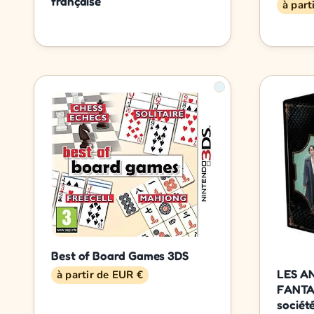
française
à part
Best of Board Games 3DS
LES A
à partir de EUR €
FANTAS
sociét