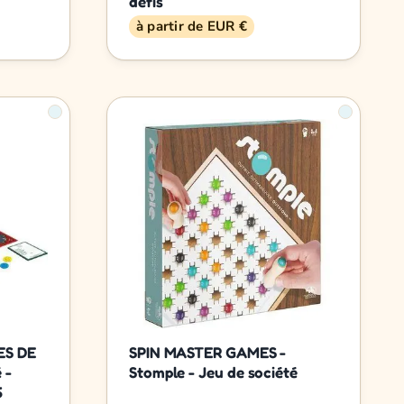
défis
à partir de EUR €
ES DE
SPIN MASTER GAMES -
 -
Stomple - Jeu de société
6