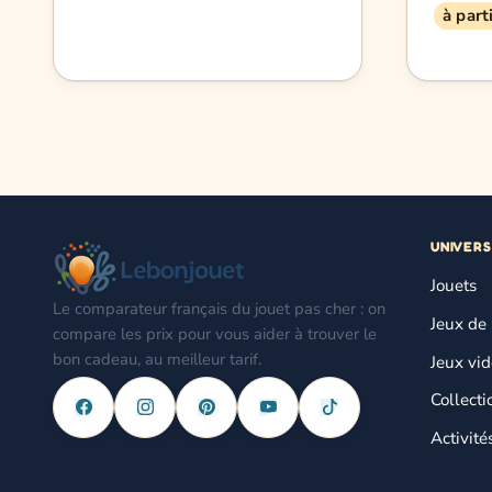
à part
UNIVERS
Jouets
Le comparateur français du jouet pas cher : on
Jeux de 
compare les prix pour vous aider à trouver le
bon cadeau, au meilleur tarif.
Jeux vi
Collecti
Activité