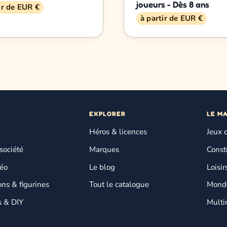
joueurs - Dès 8 ans
ir de EUR €
à partir de EUR €
EXPLORER
LE M
Héros & licences
Jeux 
société
Marques
Const
déo
Le blog
Loisir
ons & figurines
Tout le catalogue
Monde
s & DIY
Multi