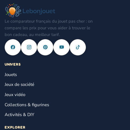
Le comparateur français du jouet pas cher : on
compare les prix pour vous aider à trouver le
bon cadeau, au meilleur tarif.
UNIVERS
Jouets
Jeux de société
Jeux vidéo
Collections & figurines
Activités & DIY
EXPLORER