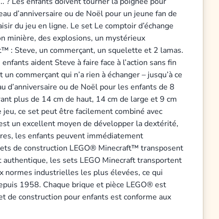
é... ? Les enfants doivent tourner la poignée pour
deau d’anniversaire ou de Noël pour un jeune fan de
isir du jeu en ligne. Le set Le comptoir d’échange
on minière, des explosions, un mystérieux
ft™ : Steve, un commerçant, un squelette et 2 lamas.
ants aident Steve à faire face à l’action sans fin
 un commerçant qui n’a rien à échanger – jusqu’à ce
au d’anniversaire ou de Noël pour les enfants de 8
ant plus de 14 cm de haut, 14 cm de large et 9 cm
de jeu, ce set peut être facilement combiné avec
r est un excellent moyen de développer la dextérité,
aires, les enfants peuvent immédiatement
s sets de construction LEGO® Minecraft™ transposent
ct authentique, les sets LEGO Minecraft transportent
 normes industrielles les plus élevées, ce qui
 depuis 1958. Chaque brique et pièce LEGO® est
set de construction pour enfants est conforme aux