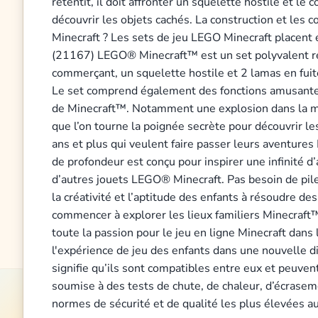
retentit, il doit affronter un squelette hostile et le
découvrir les objets cachés. La construction et les 
Minecraft ? Les sets de jeu LEGO Minecraft placent e
(21167) LEGO® Minecraft™ est un set polyvalent remp
commerçant, un squelette hostile et 2 lamas en fuit
Le set comprend également des fonctions amusantes,
de Minecraft™. Notamment une explosion dans la mine
que l’on tourne la poignée secrète pour découvrir l
ans et plus qui veulent faire passer leurs aventur
de profondeur est conçu pour inspirer une infinité d’
d’autres jouets LEGO® Minecraft. Pas besoin de piles
la créativité et l’aptitude des enfants à résoudre 
commencer à explorer les lieux familiers Minecraft
toute la passion pour le jeu en ligne Minecraft dan
l'expérience de jeu des enfants dans une nouvelle 
signifie qu’ils sont compatibles entre eux et peuv
soumise à des tests de chute, de chaleur, d’écrasem
normes de sécurité et de qualité les plus élevées 