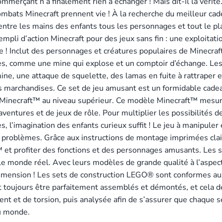
 commerçant n’a finalement rien à échanger ! Mais dit-il la vérit
combats Minecraft prennent vie ! À la recherche du meilleur ca
ntre les mains des enfants tous les personnages et tout le pla
li d’action Minecraft pour des jeux sans fin : une exploitati
e ! Inclut des personnages et créatures populaires de Minecra
 comme une mine qui explose et un comptoir d’échange. Les enf
, une attaque de squelette, des lamas en fuite à rattraper et
es marchandises. Ce set de jeu amusant est un formidable cade
es Minecraft™ au niveau supérieur. Ce modèle Minecraft™ mesur
aventures et de jeux de rôle. Pour multiplier les possibilités 
, l’imagination des enfants curieux suffit ! Le jeu à manipule
des problèmes. Grâce aux instructions de montage imprimées cl
™ et profiter des fonctions et des personnages amusants. Le
s le monde réel. Avec leurs modèles de grande qualité à l’aspe
dimension ! Les sets de construction LEGO® sont conformes aux
ent toujours être parfaitement assemblés et démontés, et cela
ent et de torsion, puis analysée afin de s’assurer que chaque 
au monde.