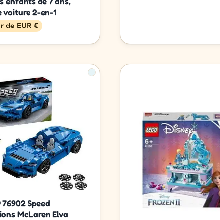
s enfants de 7 ans,
 voiture 2-en-1
ir de EUR €
 76902 Speed
ons McLaren Elva