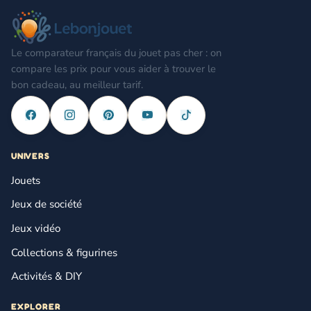
Le comparateur français du jouet pas cher : on
compare les prix pour vous aider à trouver le
bon cadeau, au meilleur tarif.
UNIVERS
Jouets
Jeux de société
Jeux vidéo
Collections & figurines
Activités & DIY
EXPLORER