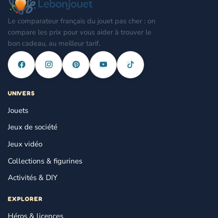
Le comparateur français du jouet pas cher : on
compare les prix pour vous aider à trouver le
bon cadeau, au meilleur tarif.
UNIVERS
Jouets
Jeux de société
Jeux vidéo
Collections & figurines
Activités & DIY
EXPLORER
Héros & licences