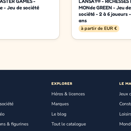
MASTER GAMES -
LANSAY® - RICHESSES
e - Jeu de société
MONde GREEN - Jeu d
société - 2 à 6 joueurs 
ans
à partir de EUR €
EXPLORER
LE M
Héros & licences
Jeux 
société
Marques
Const
déo
Le blog
Loisir
ons & figurines
Tout le catalogue
Monde