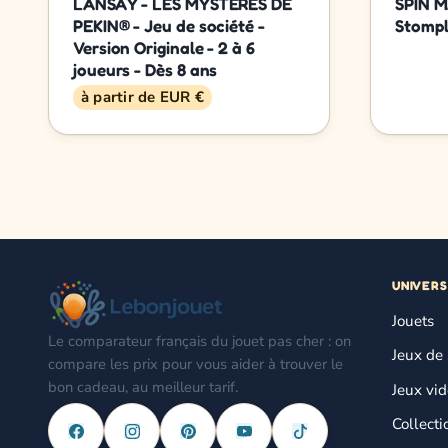
LANSAY - LES MYSTERES DE
SPIN 
PEKIN® - Jeu de société -
Stompl
Version Originale - 2 à 6
joueurs - Dès 8 ans
à partir de EUR €
UNIVERS
Jouets
Le comparateur français du jouet pas cher : on
Jeux de 
compare les prix pour vous aider à trouver le
bon cadeau, au meilleur tarif.
Jeux vi
Collecti