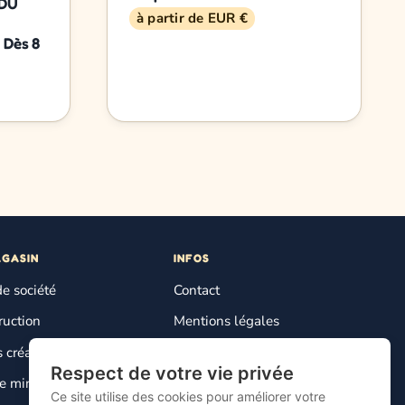
 DU
à partir de EUR €
e
- Dès 8
AGASIN
INFOS
de société
Contact
ruction
Mentions légales
s créatifs
Plan du site
Respect de votre vie privée
Gestion des cookies
 miniature
Ce site utilise des cookies pour améliorer votre