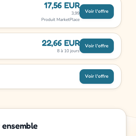
17,56 EUR
Voir l'offre
3,99
Produit MarketPlace
22,66 EUR
Voir l'offre
8 à 10 jours
Voir l'offre
r ensemble