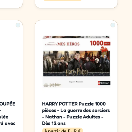
POUPÉE
HARRY POTTER Puzzle 1000
-
pièces - La guerre des sorciers
ulée
- Nathan - Puzzle Adultes -
rd avec
Dès 12 ans
à partir de EUR €