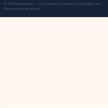
© 2026 Lebonjouet — Le comparateur français du jouet pas cher.
Site propulsé par
Knotix
.