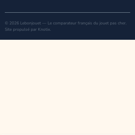
© 2026 Lebonjouet — Le comparateur français du jouet pas cher.
Site propulsé par
Knotix
.