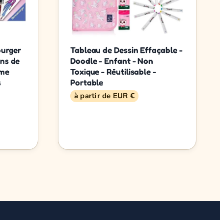
burger
Tableau de Dessin Effaçable -
ins de
Doodle - Enfant - Non
sme
Toxique - Réutilisable -
s
Portable
à partir de EUR €