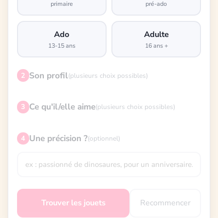
primaire
pré-ado
Ado
Adulte
13-15 ans
16 ans +
Son profil
2
(plusieurs choix possibles)
Ce qu'il/elle aime
3
(plusieurs choix possibles)
Une précision ?
4
(optionnel)
Recommencer
Trouver les jouets