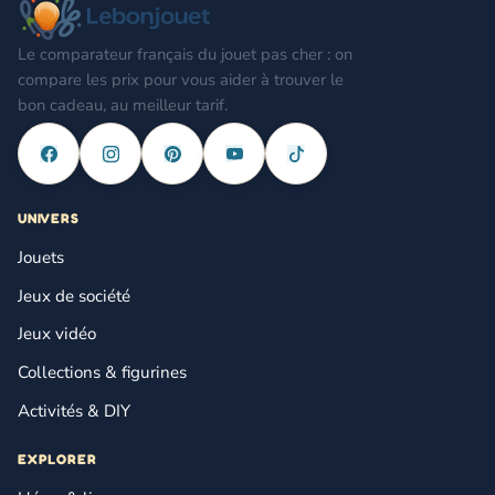
Le comparateur français du jouet pas cher : on
compare les prix pour vous aider à trouver le
bon cadeau, au meilleur tarif.
UNIVERS
Jouets
Jeux de société
Jeux vidéo
Collections & figurines
Activités & DIY
EXPLORER