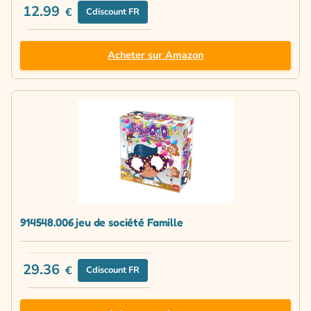
12.99
€
Cdiscount FR
Acheter sur Amazon
914548.006 jeu de société Famille
29.36
€
Cdiscount FR