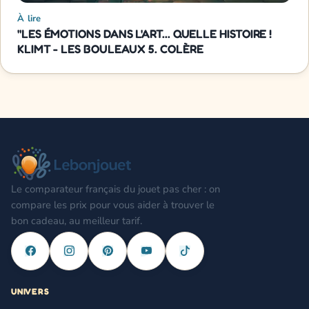
À lire
"LES ÉMOTIONS DANS L'ART... QUELLE HISTOIRE !
KLIMT - LES BOULEAUX 5. COLÈRE
Le comparateur français du jouet pas cher : on
compare les prix pour vous aider à trouver le
bon cadeau, au meilleur tarif.
UNIVERS