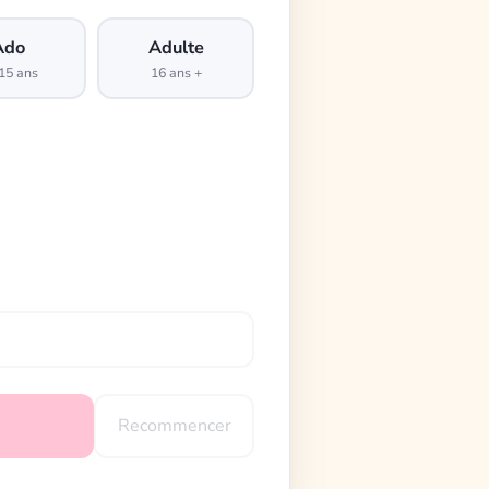
Ado
Adulte
15 ans
16 ans +
Recommencer