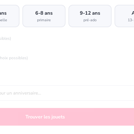
ans
6-8 ans
9-12 ans
elle
primaire
pré-ado
13-
sibles)
choix possibles)
Trouver les jouets