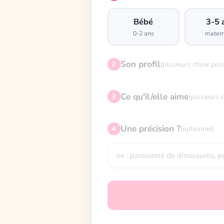
Bébé
3-5 
0-2 ans
matern
Son profil
2
(plusieurs choix pos
Ce qu'il/elle aime
3
(plusieurs 
Une précision ?
4
(optionnel)