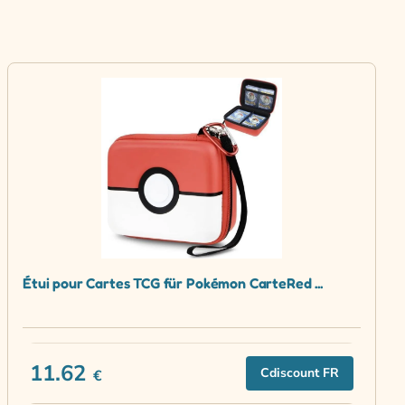
Étui pour Cartes TCG für Pokémon CarteRed ...
11.62
Cdiscount FR
€