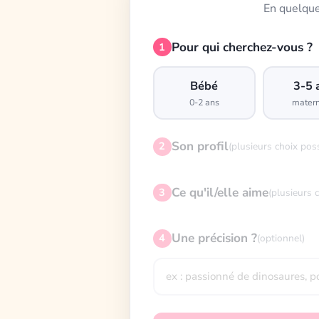
En quelque
Pour qui cherchez-vous ?
1
Bébé
3-5 
0-2 ans
matern
Son profil
2
(plusieurs choix pos
Ce qu'il/elle aime
3
(plusieurs 
Une précision ?
4
(optionnel)