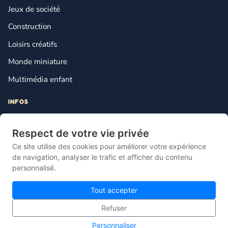
Jeux de société
Construction
Loisirs créatifs
Monde miniature
Multimédia enfant
INFOS
Contact
Respect de votre vie privée
Mentions légales
Ce site utilise des cookies pour améliorer votre expérience
Plan du site
de navigation, analyser le trafic et afficher du contenu
personnalisé.
Gestion des cookies
Tout accepter
Refuser
© 2026 Lebonjouet — Le comparateur français du jouet pas cher.
Personnaliser