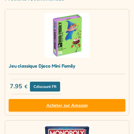
Jeu classique Djeco Mini Family
7.95
€
Cdiscount FR
Acheter sur Amazon