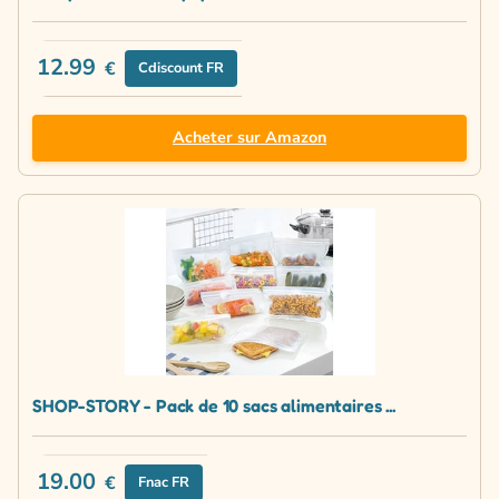
12.99
€
Cdiscount FR
Acheter sur Amazon
SHOP-STORY - Pack de 10 sacs alimentaires ...
19.00
€
Fnac FR