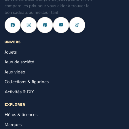
compare les prix pour vous aider à trouver le
bon cadeau, au meilleur tarif.
UNIVERS
Jouets
Jeux de société
Jeux vidéo
Collections & figurines
Activités & DIY
EXPLORER
Héros & licences
Marques