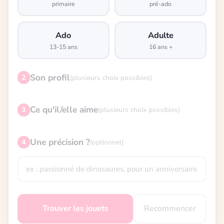
primaire
pré-ado
Ado
Adulte
13-15 ans
16 ans +
Son profil
2
(plusieurs choix possibles)
Ce qu'il/elle aime
3
(plusieurs choix possibles)
Une précision ?
4
(optionnel)
Recommencer
Trouver les jouets