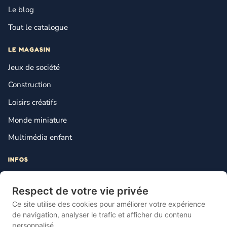
Le blog
Tout le catalogue
LE MAGASIN
Jeux de société
Construction
Loisirs créatifs
Monde miniature
Multimédia enfant
INFOS
Contact
Respect de votre vie privée
Mentions légales
Ce site utilise des cookies pour améliorer votre expérience
Plan du site
de navigation, analyser le trafic et afficher du contenu
personnalisé.