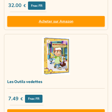
32.00
€
Fnac FR
Acheter sur Amazon
Les Outils vedettes
7.49
€
Fnac FR