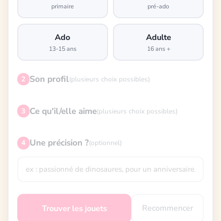
primaire
pré-ado
Ado
Adulte
13-15 ans
16 ans +
Son profil
2
(plusieurs choix possibles)
Ce qu'il/elle aime
3
(plusieurs choix possibles)
Une précision ?
4
(optionnel)
Recommencer
Trouver les jouets