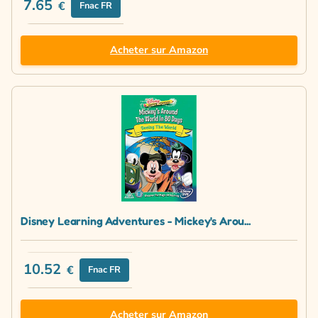
7.65
€
Fnac FR
Acheter sur Amazon
Disney Learning Adventures - Mickey's Arou...
10.52
€
Fnac FR
Acheter sur Amazon