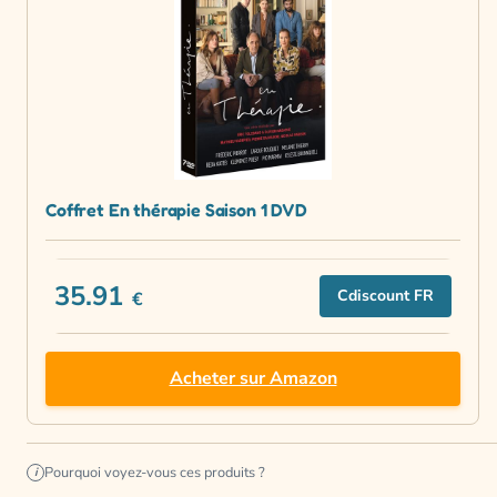
Coffret En thérapie Saison 1 DVD
35.91
Cdiscount FR
€
Acheter sur Amazon
Pourquoi voyez-vous ces produits ?
i