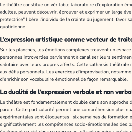
Le théâtre constitue un véritable laboratoire d'exploration émo
adultes, peuvent découvrir, éprouver et exprimer un large éven
protectrice" libère l'individu de la crainte du jugement, favor
quotidienne.
L'expression artistique comme vecteur de tra
Sur les planches, les émotions complexes trouvent un espace 
personnes introverties parviennent à canaliser leurs sentiment
salutaire avec leurs propres affects. Cette catharsis théâtral
aux défis personnels. Les exercices d'improvisation, notamme
d'enrichir son vocabulaire émotionnel de façon remarquable.
La dualité de l'expression verbale et non verba
Le théâtre est fondamentalement double dans son approche des
parole. Cette particularité permet une compréhension plus nu
expérimentales sont éloquentes : six semaines de formation e
significativement les compétences socio-émotionnelles des par
également crucial dans ce processus, offrant un miroir précieu