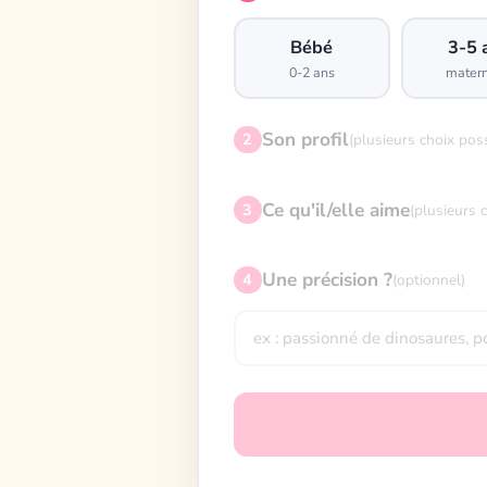
Bébé
3-5 
0-2 ans
matern
Son profil
2
(plusieurs choix pos
Ce qu'il/elle aime
3
(plusieurs 
Une précision ?
4
(optionnel)