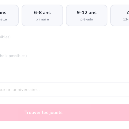
ans
6-8 ans
9-12 ans
elle
primaire
pré-ado
13-
sibles)
choix possibles)
Trouver les jouets