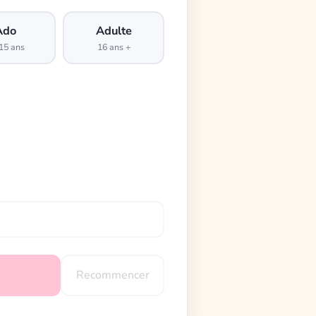
Ado
Adulte
15 ans
16 ans +
Recommencer