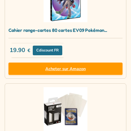
Cahier range-cartes 80 cartes EV09 Pokémon...
19.90
€
Cdiscount FR
Acheter sur Amazon