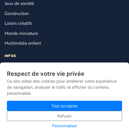
Jeux de société
Construction
Loisirs créatifs
Monde miniature
Multimédia enfant
INFOS
Contact
Respect de votre vie privée
Mentions légales
Ce site utilise des cookies pour améliorer votre expérience
Plan du site
de navigation, analyser le trafic et afficher du contenu
personnalisé.
Gestion des cookies
Tout accepter
Refuser
© 2026 Lebonjouet — Le comparateur français du jouet pas cher.
Personnaliser
Site propulsé par
Knotix
.