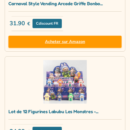
Carnaval Style Vending Arcade Griffe Bonbo...
31.90
€
Cdiscount FR
Acheter sur Amazon
Lot de 12 Figurines Labubu Les Monstres -...