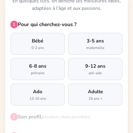
En quelques clics, on déniche les meilleures idées,
adaptées à l'âge et aux passions.
Pour qui cherchez-vous ?
1
Bébé
3-5 ans
0-2 ans
maternelle
6-8 ans
9-12 ans
primaire
pré-ado
Ado
Adulte
13-15 ans
16 ans +
Son profil
2
(plusieurs choix possibles)