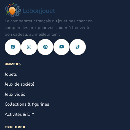
Le comparateur français du jouet pas cher : on
compare les prix pour vous aider à trouver le
bon cadeau, au meilleur tarif.
UNIVERS
Jouets
Jeux de société
Jeux vidéo
Collections & figurines
Activités & DIY
EXPLORER