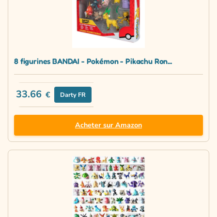
8 figurines BANDAI - Pokémon - Pikachu Ron...
33.66
€
Darty FR
Acheter sur Amazon