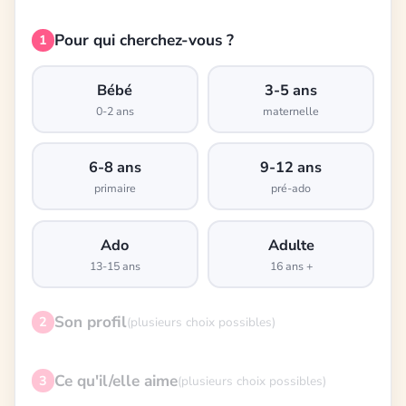
Pour qui cherchez-vous ?
1
Bébé
3-5 ans
0-2 ans
maternelle
6-8 ans
9-12 ans
primaire
pré-ado
Ado
Adulte
13-15 ans
16 ans +
Son profil
2
(plusieurs choix possibles)
Ce qu'il/elle aime
3
(plusieurs choix possibles)