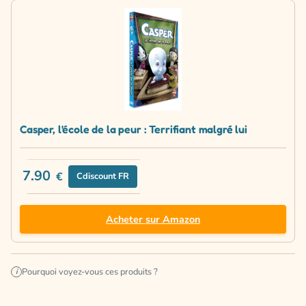
Casper, l'école de la peur : Terrifiant malgré lui
7.90
€
Cdiscount FR
Acheter sur Amazon
Pourquoi voyez-vous ces produits ?
i