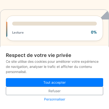
Progression de lecture
0%
Lecture
Pour les plus petits
Respect de votre vie privée
Pour ceux qui terminent l'école primaire
Pour les collégiens
Ce site utilise des cookies pour améliorer votre expérience
de navigation, analyser le trafic et afficher du contenu
personnalisé.
Tout accepter
Refuser
Personnaliser