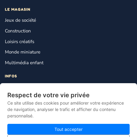
LE MAGASIN
Jeux de société
Construction
Loisirs créatifs
Monde miniature
Multimédia enfant
INFOS
Contact
Respect de votre vie privée
Mentions légales
Ce site utilise des cookies pour améliorer votre expérience
Plan du site
de navigation, analyser le trafic et afficher du contenu
personnalisé.
Gestion des cookies
Tout accepter