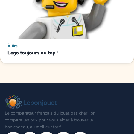
À lire
Lego toujours au top !
Le comparateur français du jouet pas cher : on
compare les prix pour vous aider à trouver le
bon cadeau, au meilleur tarif.