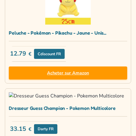
Peluche - Pokémon - Pikachu - Jaune - Unis...
12.79
€
Cdiscount FR
Acheter sur Amazon
Dresseur Guess Champion - Pokemon Multicolore
33.15
€
Darty FR