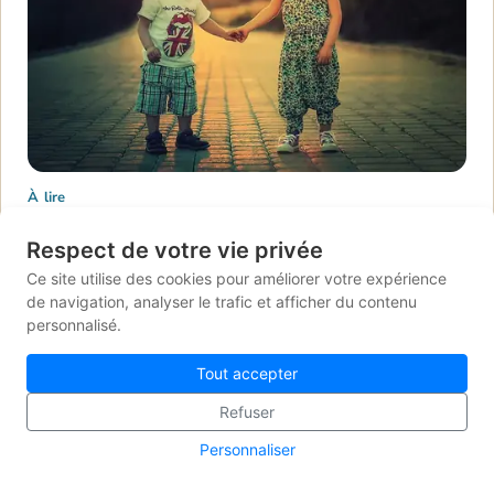
À lire
"LES ÉMOTIONS DANS L'ART... QUELLE HISTOIRE !
KLIMT - LES BOULEAUX 5. COLÈRE
Respect de votre vie privée
Ce site utilise des cookies pour améliorer votre expérience
de navigation, analyser le trafic et afficher du contenu
personnalisé.
Tout accepter
Refuser
Personnaliser
Le comparateur français du jouet pas cher : on