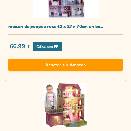
maison de poupée rose 62 x 27 x 70cm en bo...
66.99
€
Cdiscount FR
Acheter sur Amazon