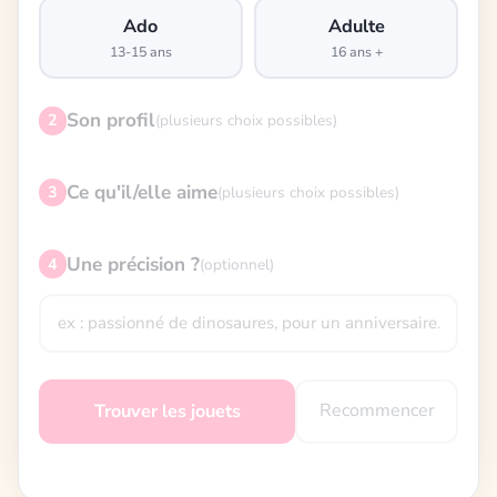
Ado
Adulte
13-15 ans
16 ans +
Son profil
2
(plusieurs choix possibles)
Ce qu'il/elle aime
3
(plusieurs choix possibles)
Une précision ?
4
(optionnel)
Recommencer
Trouver les jouets