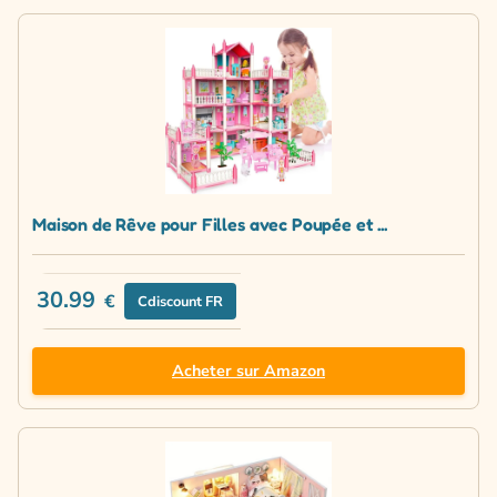
Maison de Rêve pour Filles avec Poupée et ...
30.99
€
Cdiscount FR
Acheter sur Amazon