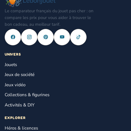
Le comparateur français du jouet pas cher : on
compare les prix pour vous aider à trouver le
bon cadeau, au meilleur tarif.
UNIVERS
Jouets
Jeux de société
Jeux vidéo
Collections & figurines
Activités & DIY
EXPLORER
Héros & licences