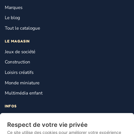
Marques
Le blog
Tout le catalogue
LE MAGASIN
Jeux de société
Construction
Loisirs créatifs
Monde miniature
Multimédia enfant
INFOS
Contact
Respect de votre vie privée
Mentions légales
Ce site utilise des cookies pour améliorer votre expérience