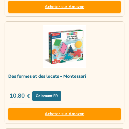
Acheter sur Amazon
Des formes et des lacets - Montessori
10.80
€
Cdiscount FR
Acheter sur Amazon