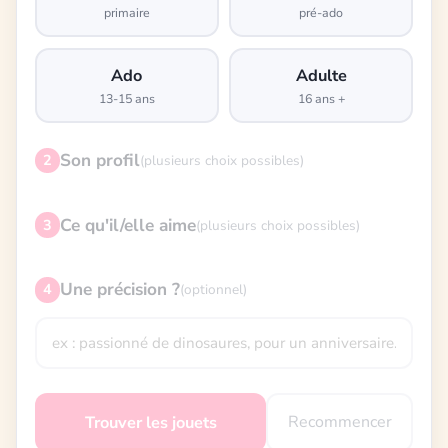
primaire
pré-ado
Ado
Adulte
13-15 ans
16 ans +
Son profil
2
(plusieurs choix possibles)
Ce qu'il/elle aime
3
(plusieurs choix possibles)
Une précision ?
4
(optionnel)
Recommencer
Trouver les jouets