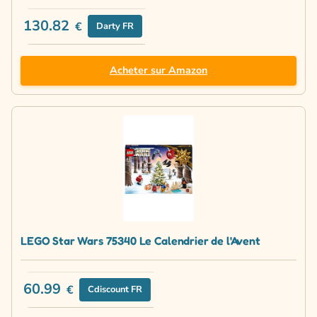
130.82
€
Darty FR
Acheter sur Amazon
LEGO Star Wars 75340 Le Calendrier de l'Avent
60.99
€
Cdiscount FR