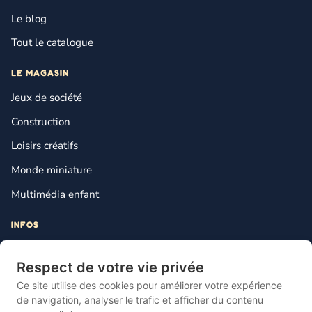
Le blog
Tout le catalogue
LE MAGASIN
Jeux de société
Construction
Loisirs créatifs
Monde miniature
Multimédia enfant
INFOS
Contact
Respect de votre vie privée
Mentions légales
Ce site utilise des cookies pour améliorer votre expérience
Plan du site
de navigation, analyser le trafic et afficher du contenu