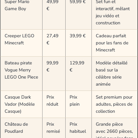
Super Mario
49,99
59,99 €
Set fun et
Game Boy
€
interactif, mêlant
jeu vidéo et
construction
Creeper LEGO
27,49
39,99 €
Cadeau parfait
Minecraft
€
pour les fans de
Minecraft
Bateau pirate
99,99
129,99
Modèle détaillé
Vogue Merry
€
€
basé sur la
LEGO One Piece
célèbre série
animée
Casque Dark
Prix
Prix
Set premium pour
Vador (Modèle
réduit
plein
adultes, pièces de
Casque)
collection
Château de
Prix
Prix
Grande pièce
Poudlard
remisé
habituel
avec 2660 pièces,