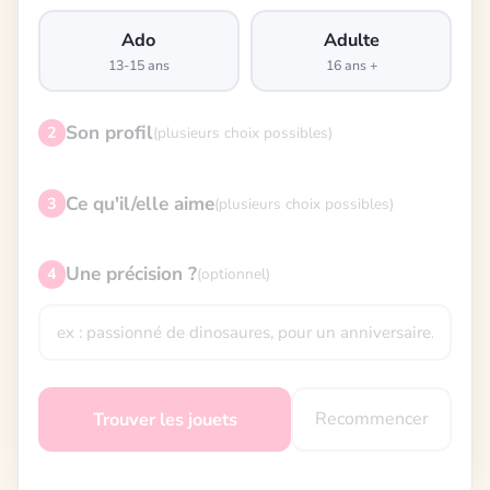
Ado
Adulte
13-15 ans
16 ans +
Son profil
2
(plusieurs choix possibles)
Ce qu'il/elle aime
3
(plusieurs choix possibles)
Une précision ?
4
(optionnel)
Recommencer
Trouver les jouets