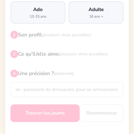
Ado
Adulte
13-15 ans
16 ans +
Son profil
2
(plusieurs choix possibles)
Ce qu'il/elle aime
3
(plusieurs choix possibles)
Une précision ?
4
(optionnel)
Recommencer
Trouver les jouets