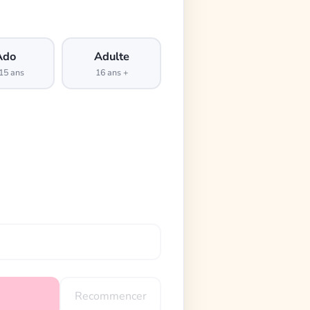
Ado
Adulte
15 ans
16 ans +
Recommencer