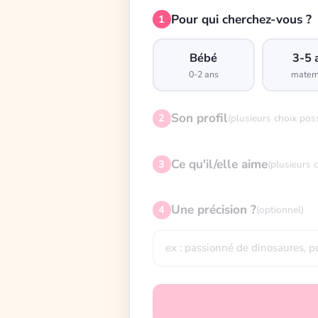
Pour qui cherchez-vous ?
1
Bébé
3-5 
0-2 ans
matern
Son profil
2
(plusieurs choix pos
Ce qu'il/elle aime
3
(plusieurs 
Une précision ?
4
(optionnel)