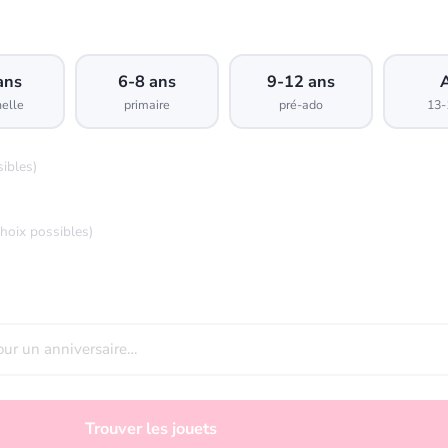
ans
6-8 ans
9-12 ans
elle
primaire
pré-ado
13-
sibles)
choix possibles)
Trouver les jouets