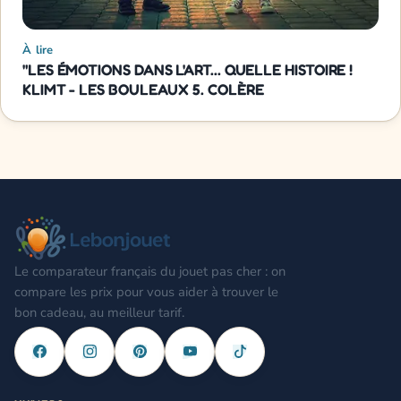
À lire
"LES ÉMOTIONS DANS L'ART... QUELLE HISTOIRE !
KLIMT - LES BOULEAUX 5. COLÈRE
Le comparateur français du jouet pas cher : on
compare les prix pour vous aider à trouver le
bon cadeau, au meilleur tarif.