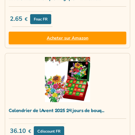
2.65
€
Fnac FR
Acheter sur Amazon
Calendrier de lAvent 2025 24 jours de bouq...
36.10
€
Cdiscount FR