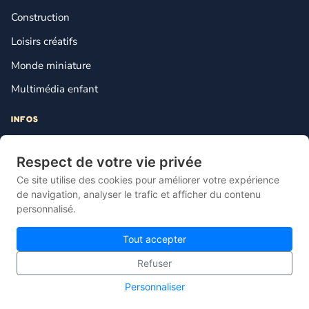
Construction
Loisirs créatifs
Monde miniature
Multimédia enfant
INFOS
Contact
Respect de votre vie privée
Mentions légales
Ce site utilise des cookies pour améliorer votre expérience
Plan du site
de navigation, analyser le trafic et afficher du contenu
personnalisé.
Gestion des cookies
Tout accepter
Refuser
© 2026 Lebonjouet — Le comparateur français du jouet pas cher.
Personnaliser
Site propulsé par
Knotix
.