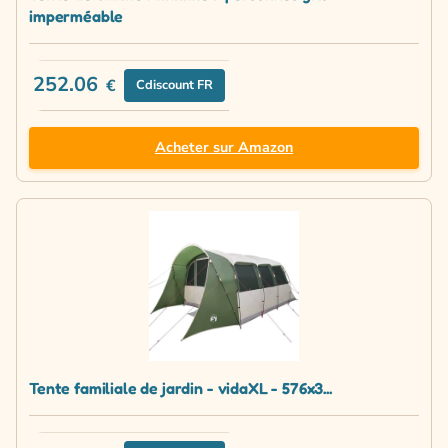
imperméable
252.06
€
Cdiscount FR
Acheter sur Amazon
Tente familiale de jardin - vidaXL - 576x3...