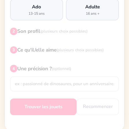
Ado
Adulte
13-15 ans
16 ans +
Son profil
2
(plusieurs choix possibles)
Ce qu'il/elle aime
3
(plusieurs choix possibles)
Une précision ?
4
(optionnel)
Recommencer
Trouver les jouets