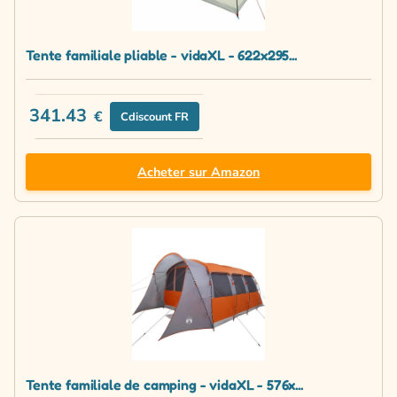
Tente familiale pliable - vidaXL - 622x295...
341.43
€
Cdiscount FR
Acheter sur Amazon
Tente familiale de camping - vidaXL - 576x...