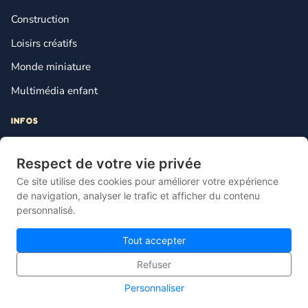
Construction
Loisirs créatifs
Monde miniature
Multimédia enfant
INFOS
Contact
Respect de votre vie privée
Mentions légales
Ce site utilise des cookies pour améliorer votre expérience
Plan du site
de navigation, analyser le trafic et afficher du contenu
personnalisé.
Gestion des cookies
Tout accepter
Refuser
© 2026 Lebonjouet — Le comparateur français du jouet pas cher.
Personnaliser
Site propulsé par
Knotix
.