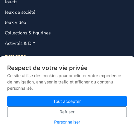
Jouets
Jeux de société
Jeux vidéo
Collections & figurines
Activités & DIY
EXPLORER
Héros & licences
Respect de votre vie privée
Ce site utilise des cookies pour améliorer votre expérience
Marques
de navigation, analyser le trafic et afficher du contenu
Le blog
personnalisé.
Tout le catalogue
Tout accepter
LE MAGASIN
Refuser
Jeux de société
Personnaliser
Construction