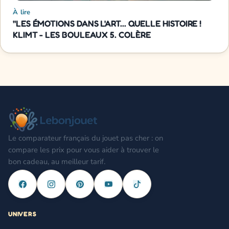
À lire
"LES ÉMOTIONS DANS L'ART... QUELLE HISTOIRE !
KLIMT - LES BOULEAUX 5. COLÈRE
Le comparateur français du jouet pas cher : on
compare les prix pour vous aider à trouver le
bon cadeau, au meilleur tarif.
UNIVERS