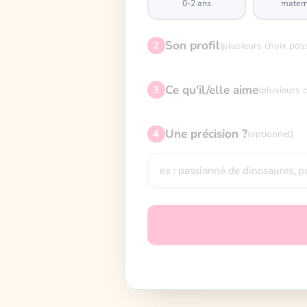
0-2 ans
matern
Son profil
2
(plusieurs choix pos
Ce qu'il/elle aime
3
(plusieurs 
Une précision ?
4
(optionnel)