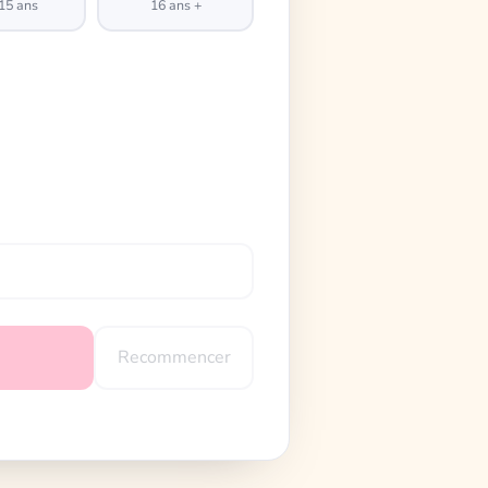
15 ans
16 ans +
Recommencer