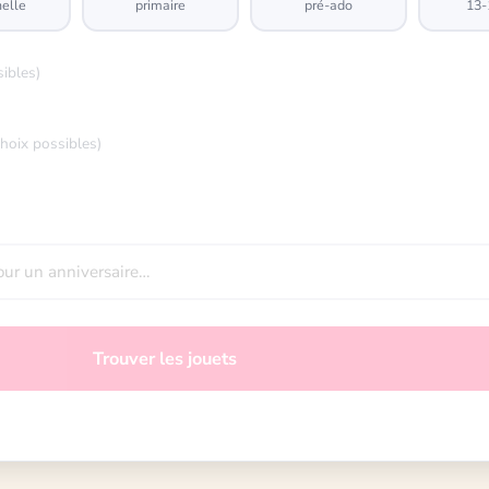
elle
primaire
pré-ado
13-
sibles)
choix possibles)
Trouver les jouets