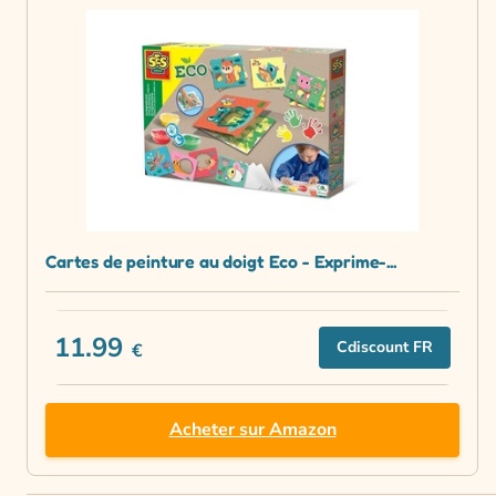
Cartes de peinture au doigt Eco - Exprime-...
11.99
Cdiscount FR
€
Acheter sur Amazon