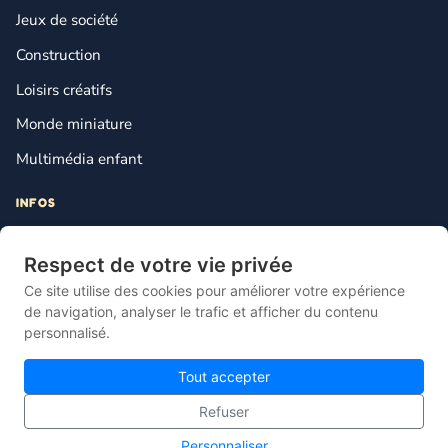
Jeux de société
Construction
Loisirs créatifs
Monde miniature
Multimédia enfant
INFOS
Contact
Respect de votre vie privée
Mentions légales
Ce site utilise des cookies pour améliorer votre expérience
Plan du site
de navigation, analyser le trafic et afficher du contenu
personnalisé.
Gestion des cookies
Tout accepter
Refuser
© 2026 Lebonjouet — Le comparateur français du jouet pas cher.
Personnaliser