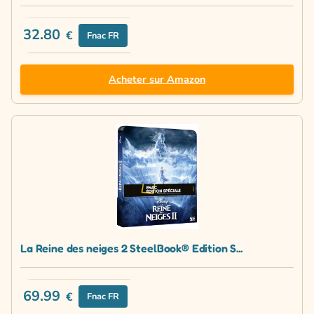
32.80
€
Fnac FR
Acheter sur Amazon
La Reine des neiges 2 SteelBook® Edition S...
69.99
€
Fnac FR