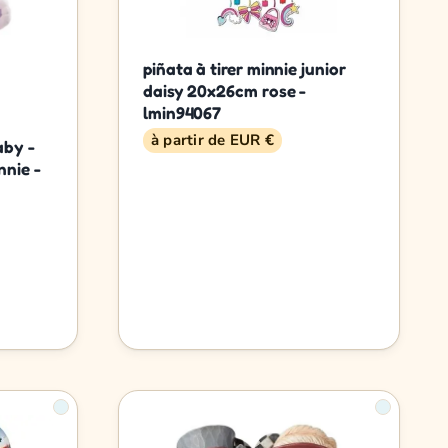
piñata à tirer minnie junior
daisy 20x26cm rose -
lmin94067
à partir de EUR €
by -
nnie -