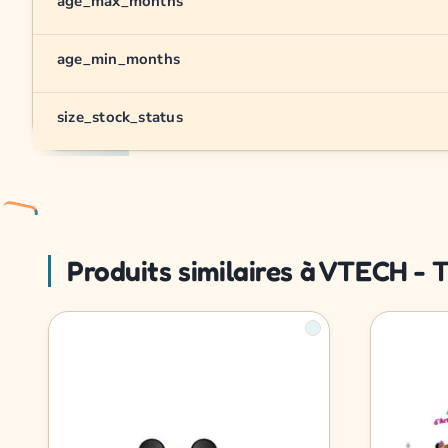
age_max_months
age_min_months
size_stock_status
Produits similaires à VTECH - T