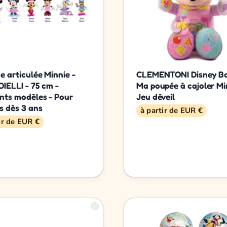
e articulée Minnie -
CLEMENTONI Disney Ba
OIELLI - 75 cm -
Ma poupée à cajoler Mi
ents modèles - Pour
Jeu déveil
s dès 3 ans
à partir de EUR €
ir de EUR €