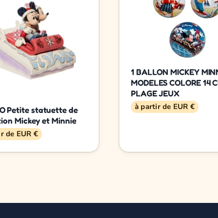
1 BALLON MICKEY MINN
MODELES COLORE 14 
PLAGE JEUX
à partir de EUR €
 Petite statuette de
tion Mickey et Minnie
ir de EUR €